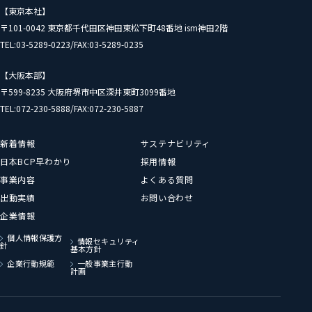
【東京本社】
〒101-0042 東京都千代田区神田東松下町48番地 ism神田2階
TEL:03-5289-0223/FAX:03-5289-0235
【大阪本部】
〒599-8235 大阪府堺市中区深井東町3099番地
TEL:072-230-5888/FAX:072-230-5887
新着情報
サステナビリティ
日本BCP早わかり
採用情報
事業内容
よくある質問
出動実績
お問い合わせ
企業情報
個人情報保護方
情報セキュリティ
針
基本方針
企業行動規範
一般事業主行動
計画