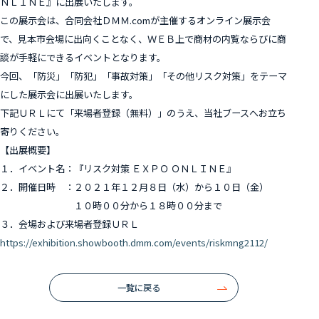
ＮＬＩＮＥ』に出展いたします。
この展示会は、合同会社ＤＭＭ.comが主催するオンライン展示会
で、見本市会場に出向くことなく、ＷＥＢ上で商材の内覧ならびに商
談が手軽にできるイベントとなります。
今回、「防災」「防犯」「事故対策」「その他リスク対策」をテーマ
にした展示会に出展いたします。
下記ＵＲＬにて「来場者登録（無料）」のうえ、当社ブースへお立ち
寄りください。
【出展概要】
１．イベント名：『リスク対策 ＥＸＰＯ ＯＮＬＩＮＥ』
２．開催日時 ：２０２１年１２月８日（水）から１０日（金）
１０時００分から１８時００分まで
３．会場および来場者登録ＵＲＬ
https://exhibition.showbooth.dmm.com/events/riskmng2112/
一覧に戻る