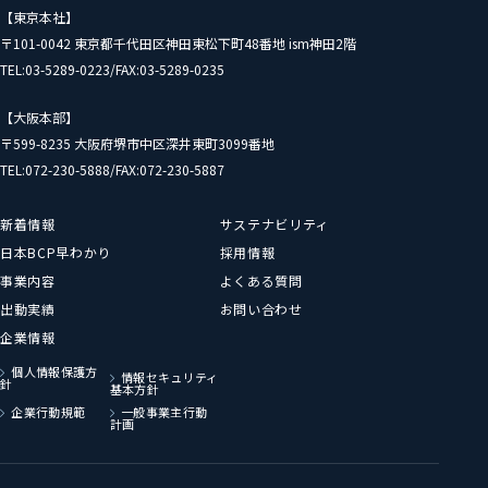
【東京本社】
〒101-0042 東京都千代田区神田東松下町48番地 ism神田2階
TEL:03-5289-0223/FAX:03-5289-0235
【大阪本部】
〒599-8235 大阪府堺市中区深井東町3099番地
TEL:072-230-5888/FAX:072-230-5887
新着情報
サステナビリティ
日本BCP早わかり
採用情報
事業内容
よくある質問
出動実績
お問い合わせ
企業情報
個人情報保護方
情報セキュリティ
針
基本方針
企業行動規範
一般事業主行動
計画