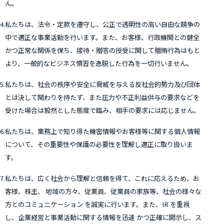
ん。
4.
私たちは、法令・定款を遵守し、公正で透明性の高い自由な競争の
中で適正な事業活動を行います。また、お客様、行政機関との健全
かつ正常な関係を保ち、接待・贈答の授受に関して贈賄行為はもと
より、一般的なビジネス慣習を逸脱した行為を一切行いません。
5.
私たちは、社会の秩序や安全に脅威を与える反社会的勢力及び団体
とは決して関わりを持たず、また圧力や不正利益供与の要求などを
受けた場合は毅然とした態度で臨み、相手の要求には応じません。
6.
私たちは、業務上で知り得た機密情報やお客様等に関する個人情報
について、その重要性や保護の必要性を理解し適正に取り扱いま
す。
7.
私たちは、広く社会から理解と信頼を得て、これに応えるため、お
客様、株主、 地域の方々、従業員、従業員の家族等、社会の様々な
方とのコミュニケーション を誠実に行います。また、IR を重視
し、企業経営と事業活動に関する情報を迅速 かつ正確に開示し、ス