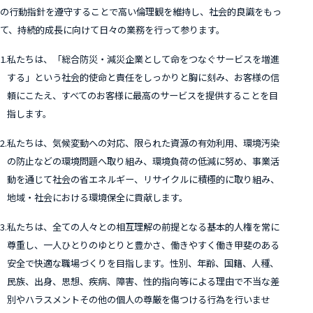
の行動指針を遵守することで高い倫理観を維持し、社会的良識をもっ
て、持続的成長に向けて日々の業務を行って参ります。
1.
私たちは、「総合防災・減災企業として命をつなぐサービスを増進
する」という社会的使命と責任をしっかりと胸に刻み、お客様の信
頼にこたえ、すべてのお客様に最高のサービスを提供することを目
指します。
2.
私たちは、気候変動への対応、限られた資源の有効利用、環境汚染
の防止などの環境問題へ取り組み、環境負荷の低減に努め、事業活
動を通じて社会の省エネルギー、リサイクルに積極的に取り組み、
地域・社会における環境保全に貢献します。
3.
私たちは、全ての人々との相互理解の前提となる基本的人権を常に
尊重し、一人ひとりのゆとりと豊かさ、働きやすく働き甲斐のある
安全で快適な職場づくりを目指します。性別、年齢、国籍、人種、
民族、出身、思想、疾病、障害、性的指向等による理由で不当な差
別やハラスメントその他の個人の尊厳を傷つける行為を行いませ