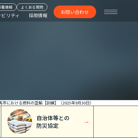
新着情報
よくある質問
お問い合わせ
ナビリティ
採用情報
馬市における燃料の空輸【訓練】（2025年9月30日）
自治体等との
防災協定