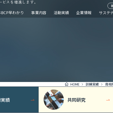
ービスを増進します。
本BCP早わかり
事業内容
活動実績
企業情報
サステ
HOME
訓練実績
南相
練実績
共同研究